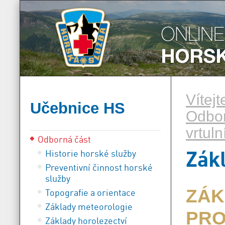
Vítej
Učebnice HS
Odbor
vrtuln
Odborná část
Zák
Historie horské služby
Preventivní činnost horské
služby
ZÁK
Topografie a orientace
Základy meteorologie
PRO
Základy horolezectví