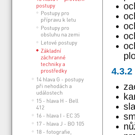
oc
postupy
Postupy pro
oc
přípravu k letu
oc
Postupy pro
oc
obsluhu na zemi
Letové postupy
oc
Základní
pl
záchranné
techniky a
4.3.2
prostředky
14 hlava G - postupy
za
při nehodách a
událostech
ka
15 - hlava H - Bell
sl
412
sm
16 - hlava I - EC 35
17 - hlava J - BO 105
nů
18 - fotografie,