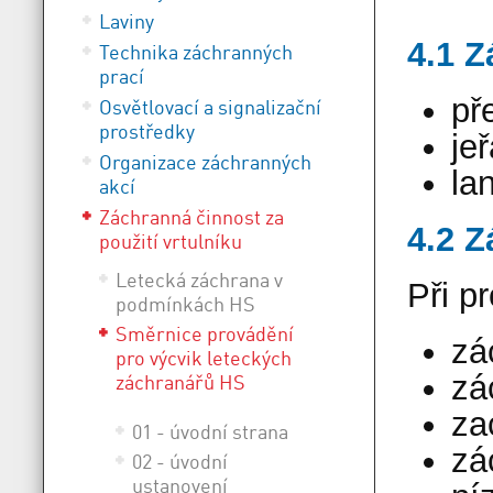
Laviny
4.1 Z
Technika záchranných
prací
př
Osvětlovací a signalizační
prostředky
je
Organizace záchranných
la
akcí
Záchranná činnost za
4.2 
použití vrtulníku
Letecká záchrana v
Při p
podmínkách HS
Směrnice provádění
zá
pro výcvik leteckých
zá
záchranářů HS
za
01 - úvodní strana
zá
02 - úvodní
ustanovení