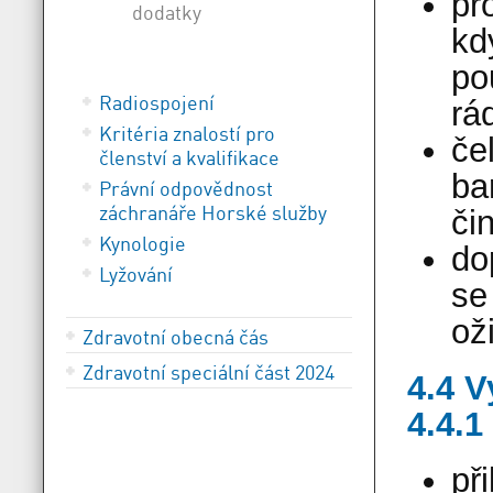
pr
dodatky
kd
po
Radiospojení
rá
Kritéria znalostí pro
če
členství a kvalifikace
ba
Právní odpovědnost
záchranáře Horské služby
či
Kynologie
do
Lyžování
se
oži
Zdravotní obecná čás
Zdravotní speciální část 2024
4.4 V
4.4.1
př