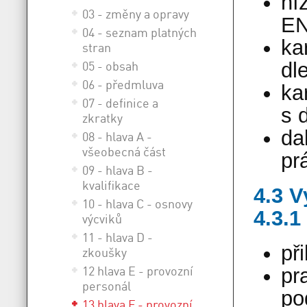
ní
03 - změny a opravy
EN
04 - seznam platných
ka
stran
05 - obsah
dl
06 - předmluva
ka
07 - definice a
s 
zkratky
da
08 - hlava A -
všeobecná část
pr
09 - hlava B -
kvalifikace
4.3 V
10 - hlava C - osnovy
4.3.1
výcviků
11 - hlava D -
př
zkoušky
12 hlava E - provozní
pr
personál
po
13 hlava F - provozní