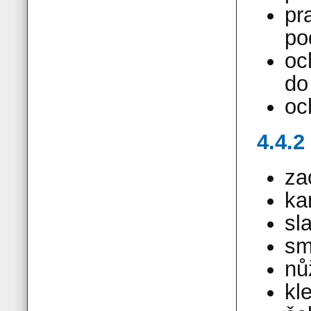
pr
po
oc
do
oc
4.4.2
za
ka
sl
sm
nů
kl