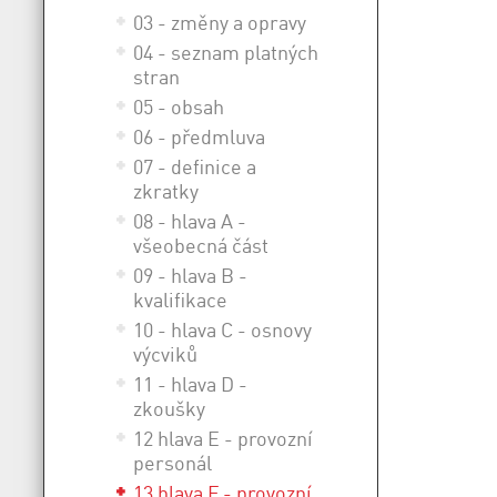
03 - změny a opravy
04 - seznam platných
stran
05 - obsah
06 - předmluva
07 - definice a
zkratky
08 - hlava A -
všeobecná část
09 - hlava B -
kvalifikace
10 - hlava C - osnovy
výcviků
11 - hlava D -
zkoušky
12 hlava E - provozní
personál
13 hlava F - provozní