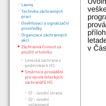
Uvoln
Laviny
veške
Technika záchranných
progr
prací
Osvětlovací a signalizační
prová
prostředky
přílo
Organizace záchranných
letad
akcí
Záchranná činnost za
v Čás
použití vrtulníku
Letecká záchrana v
podmínkách HS
Směrnice provádění
pro výcvik leteckých
záchranářů HS
01 - úvodní strana
02 - úvodní
ustanovení