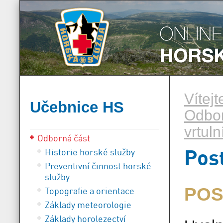
Vítej
Učebnice HS
Odbor
vrtuln
Odborná část
Pos
Historie horské služby
Preventivní činnost horské
služby
POS
Topografie a orientace
Základy meteorologie
Základy horolezectví