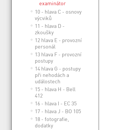
examinátor
10 - hlava C - osnovy
výcviků
11 - hlava D -
zkoušky
12 hlava E - provozní
personál
13 hlava F - provozní
postupy
14 hlava G - postupy
při nehodách a
událostech
15 - hlava H - Bell
412
16 - hlava I - EC 35
17 - hlava J - BO 105
18 - fotografie,
dodatky