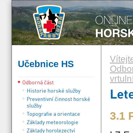
Vítej
Učebnice HS
Odbor
vrtuln
Odborná část
Let
Historie horské služby
Preventivní činnost horské
služby
3.1
Topografie a orientace
Základy meteorologie
Základy horolezectví