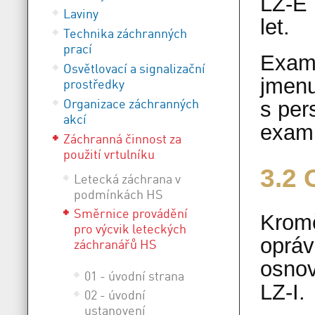
LZ-E 
Laviny
let.
Technika záchranných
prací
Exami
Osvětlovací a signalizační
jmenu
prostředky
Organizace záchranných
s per
akcí
exami
Záchranná činnost za
použití vrtulníku
3.2 
Letecká záchrana v
podmínkách HS
Směrnice provádění
Kromě
pro výcvik leteckých
opráv
záchranářů HS
osnov
01 - úvodní strana
LZ-I.
02 - úvodní
ustanovení