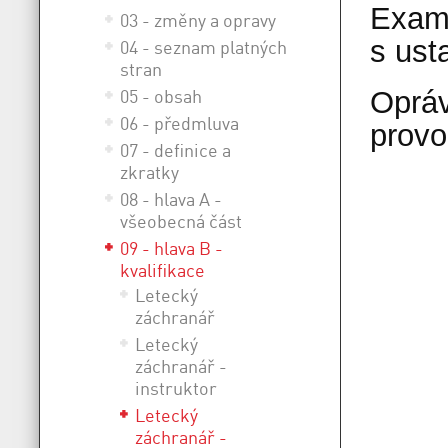
Exami
03 - změny a opravy
s ust
04 - seznam platných
stran
05 - obsah
Opráv
06 - předmluva
prov
07 - definice a
zkratky
08 - hlava A -
všeobecná část
09 - hlava B -
kvalifikace
Letecký
záchranář
Letecký
záchranář -
instruktor
Letecký
záchranář -