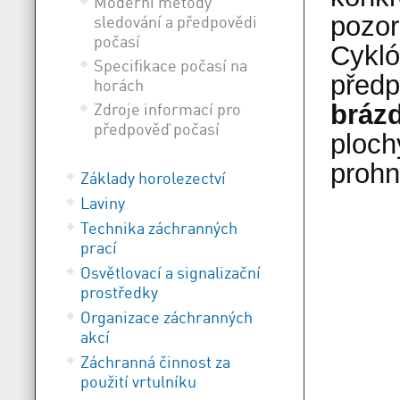
Moderní metody
pozor
sledování a předpovědi
počasí
Cykló
Specifikace počasí na
předp
horách
Zdroje informací pro
brázd
předpověď počasí
ploch
prohn
Základy horolezectví
Laviny
Technika záchranných
prací
Osvětlovací a signalizační
prostředky
Organizace záchranných
akcí
Záchranná činnost za
použití vrtulníku