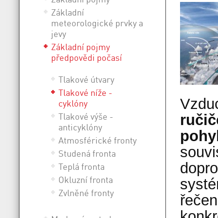
Základní
meteorologické prvky a
jevy
Základní pojmy
předpovědi počasí
Tlakové útvary
Tlakové níže -
Vzduc
cyklóny
Tlakové výše -
ručič
anticyklóny
pohy
Atmosférické fronty
souvi
Studená fronta
dopro
Teplá fronta
Okluzní fronta
systé
Zvlněné fronty
řečen
konkr