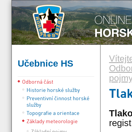
Vítej
Učebnice HS
Odbor
pojmy
Odborná část
Tlak
Historie horské služby
Preventivní činnost horské
služby
Tlako
Topografie a orientace
Základy meteorologie
regis
Základní pojmy