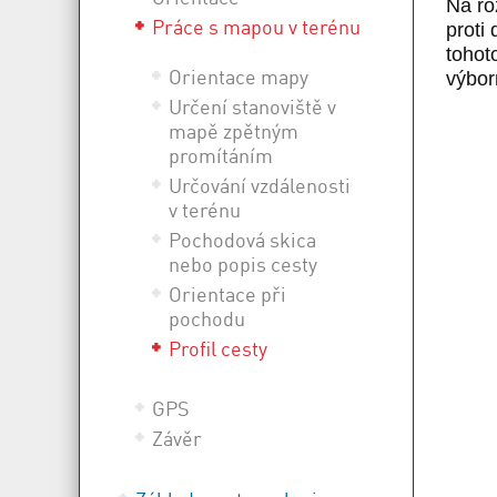
Na ro
Práce s mapou v terénu
proti
tohot
Orientace mapy
výbor
Určení stanoviště v
mapě zpětným
promítáním
Určování vzdálenosti
v terénu
Pochodová skica
nebo popis cesty
Orientace při
pochodu
Profil cesty
GPS
Závěr