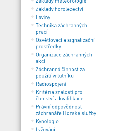
Základy meteorologie
Základy horolezectví
Laviny
Technika záchranných
prací
Osvětlovací a signalizační
prostředky
Organizace záchranných
akcí
Záchranná činnost za
použití vrtulníku
Radiospojení
Kritéria znalostí pro
členství a kvalifikace
Právní odpovědnost
záchranáře Horské služby
Kynologie
Lyžování