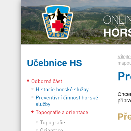
Vítejt
Učebnice HS
mapou 
Pr
Odborná část
Historie horské služby
Chcem
Preventivní činnost horské
připra
služby
Topografie a orientace
Pře
Topografie
Orientace