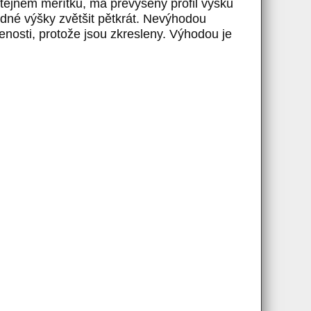
 stejném měřítku, má převýšený profil výšku
odné výšky zvětšit pětkrát. Nevýhodou
enosti, protože jsou zkresleny. Výhodou je