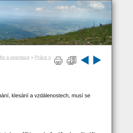
ie a orientace
»
Práce s
pání, klesání a vzdálenostech, musí se