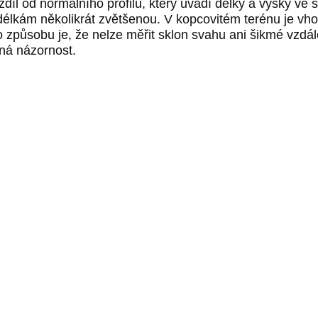
zdíl od normálního profilu, který uvádí délky a výšky ve
 délkám několikrát zvětšenou. V kopcovitém terénu je vh
o způsobu je, že nelze měřit sklon svahu ani šikmé vzdál
ná názornost.