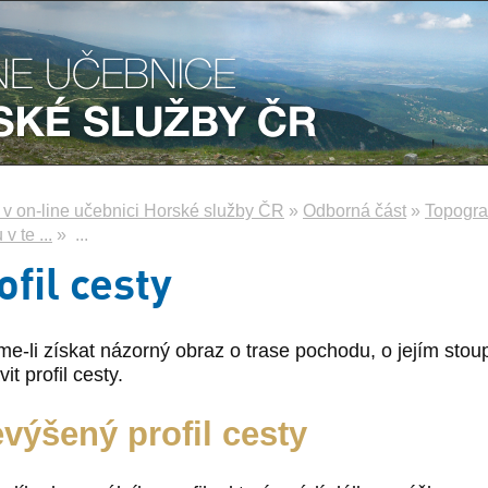
e v on-line učebnici Horské služby ČR
»
Odborná část
»
Topograf
v te ...
»
...
ofil cesty
e-li získat názorný obraz o trase pochodu, o jejím stou
vit profil cesty.
výšený profil cesty