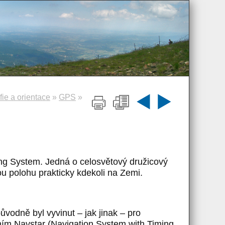
ie a orientace
»
GPS
»
ng System. Jedná o celosvětový družicový
u polohu prakticky kdekoli na Zemi.
vodně byl vyvinut – jak jinak – pro
ním Navstar (Navigation System with Timing