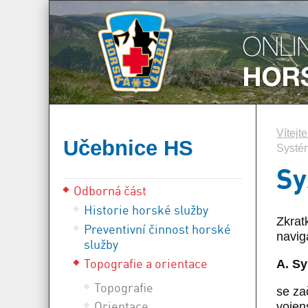
Vítejt
Učebnice HS
Systém
Sy
Odborná část
Historie horské služby
Zkrat
Preventivní činnost horské
navig
služby
Topografie a orientace
A. S
Topografie
se za
Orientace
vojen