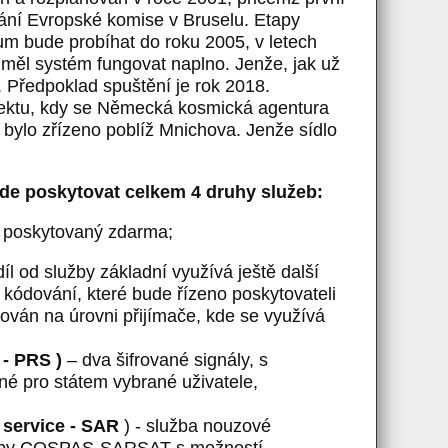
ání Evropské komise v Bruselu. Etapy
um bude probíhat do roku 2005, v letech
měl systém fungovat naplno. Jenže, jak už
. Předpoklad spuštění je rok 2018.
jektu, kdy se Německá kosmická agentura
a bylo zřízeno poblíž Mnichova. Jenže sídlo
de poskytovat celkem 4 druhy služeb:
, poskytovaný zdarma;
díl od služby základní využívá ještě další
 kódování, které bude řízeno poskytovateli
lován na úrovni přijímače, kde se využívá
 - PRS )
– dva šifrované signály, s
é pro státem vybrané uživatele,
 service - SAR
) - služba nouzové
služby COSPAS-SARSAT s možností