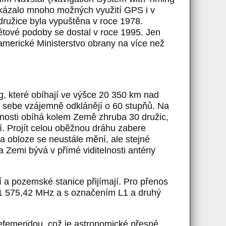
ukázalo mnoho možných využití GPS i v
í družice byla vypuštěna v roce 1978.
větové podoby se dostal v roce 1995. Jen
americké Ministerstvo obrany na více než
, které obíhají ve výšce 20 350 km nad
d sebe vzájemně odklánějí o 60 stupňů. Na
čnosti obíhá kolem Země zhruba 30 družic,
ní. Projít celou oběžnou dráhu zabere
a obloze se neustále mění, ale stejné
 Zemi bývá v přímé viditelnosti antény
 a pozemské stanice přijímají. Pro přenos
u 1 575,42 MHz a s označením L1 a druhý
 efemeridou, což je astronomické přesné