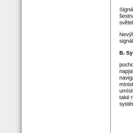
Signá
šestn
světe
Nevýh
signá
B. S
pocho
napja
navig
minis
umíst
také 
systé