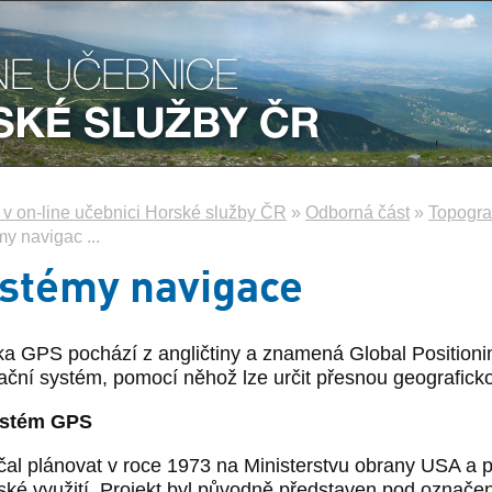
e v on-line učebnici Horské služby ČR
»
Odborná část
»
Topograf
y navigac ...
stémy navigace
ka GPS pochází z angličtiny a znamená Global Positioni
ační systém, pomocí něhož lze určit přesnou geograficko
ystém GPS
čal plánovat v roce 1973 na Ministerstvu obrany USA a pů
ské využití. Projekt byl původně představen pod označe