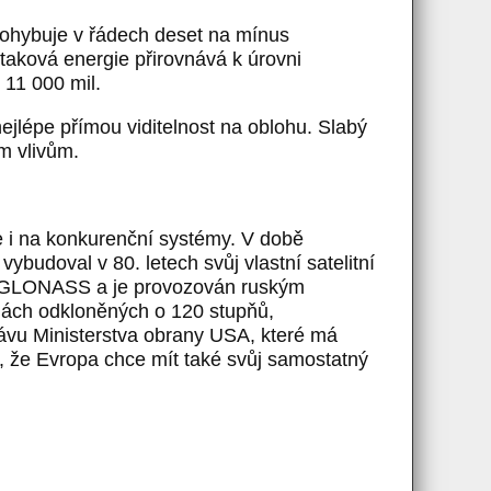
 pohybuje v řádech deset na mínus
e taková energie přirovnává k úrovni
11 000 mil.
ejlépe přímou viditelnost na oblohu. Slabý
m vlivům.
me i na konkurenční systémy. V době
budoval v 80. letech svůj vlastní satelitní
je GLONASS a je provozován ruským
hách odkloněných o 120 stupňů,
vu Ministerstva obrany USA, které má
é, že Evropa chce mít také svůj samostatný