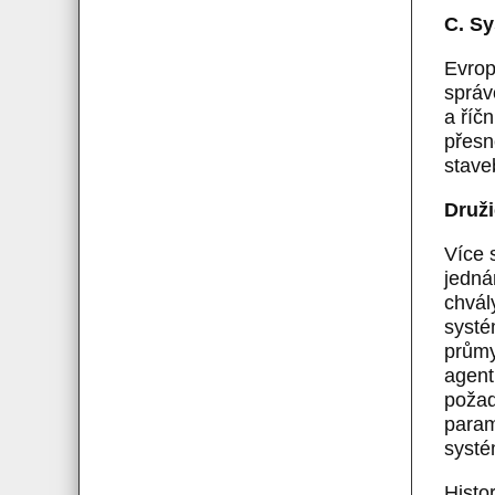
C. Sy
Evrop
správ
a říč
přesn
stave
Druži
Více 
jedná
chvál
systé
průmy
agent
požad
param
systé
Histo