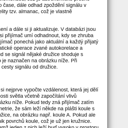
o čase, dále odhad zpoždění signálu v
lity tzv. almanac, což je vlastně
ní a dále si ji aktualizuje. V databázi jsou
íž si přijímač umí odhadnout, kdy se zhruba
ijímač ponechá jako aktuální a každý přijatý
atické operace zvané autokorelace a
d se signál nějaké družice shoduje s
 je naznačen na obrázku níže. Při
cesty signálu od družice.
i nejprve vypočte vzdálenost, která jej dělí
osti světla včetně započítání vlivů
ázku níže. Pokud tedy zná přijímač zatím
etrie, že sám leží někde na plášti koule s
užice, na obrázku např. koule A. Pokud ale
ik povrchů koule, což je už jen kružnice.
emž jeden z nich leží buď vysoko v prostoru