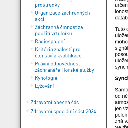
prostředky
určen
ionos
Organizace záchranných
datab
akcí
Záchranná činnost za
Tuto 
použití vrtulníku
ulože
Radiospojení
mohou
signá
Kritéria znalostí pro
posou
členství a kvalifikace
ulože
Právní odpovědnost
synch
záchranáře Horské služby
Kynologie
Synch
Lyžování
Samot
od ně
Zdravotní obecná čás
atmos
jen v
Zdravotní speciální část 2024
polom
zná v
Se tř