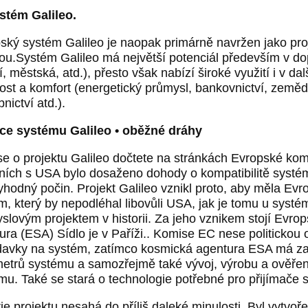
stém Galileo.
ský systém Galileo je naopak primárně navržen jako proj
ou.Systém Galileo má největší potenciál především v dopr
ní, městská, atd.), přesto však nabízí široké využití i v d
ost a komfort (energetický průmysl, bankovnictví, zeměděls
bnictví atd.).
ce systému Galileo • oběžné dráhy
se o projektu Galileo dočtete na stránkách Evropské ko
ních s USA bylo dosaženo dohody o kompatibilitě systému
yhodný počin. Projekt Galileo vznikl proto, aby měla Evrop
m, který by nepodléhal libovůli USA, jak je tomu u syst
slovým projektem v historii. Za jeho vznikem stojí Evr
ura (ESA) Sídlo je v Paříži.. Komise EC nese politickou 
avky na systém, zatímco kosmická agentura ESA má za ú
etrů systému a samozřejmě také vývoj, výrobu a ověřen
mu. Také se stará o technologie potřebné pro přijímače 
rie projektu nesahá do příliš daleké minulosti. Byl vytvo