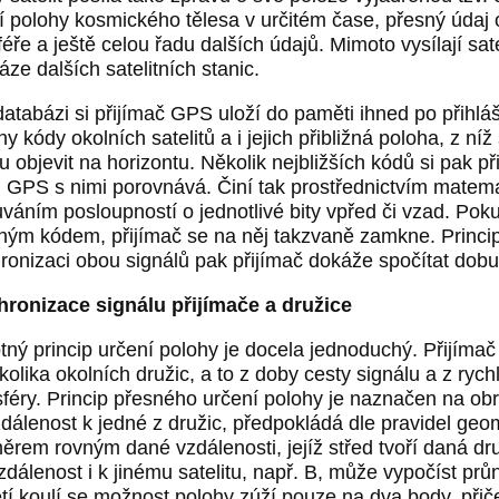
í polohy kosmického tělesa v určitém čase, přesný údaj 
féře a ještě celou řadu dalších údajů. Mimoto vysílají sate
áze dalších satelitních stanic.
databázi si přijímač GPS uloží do paměti ihned po přihláše
ny kódy okolních satelitů a i jejich přibližná poloha, z n
 objevit na horizontu. Několik nejbližších kódů si pak př
l GPS s nimi porovnává. Činí tak prostřednictvím matem
váním posloupností o jednotlivé bity vpřed či vzad. Poku
ným kódem, přijímač se na něj takzvaně zamkne. Princip
ronizaci obou signálů pak přijímač dokáže spočítat dobu 
ronizace signálu přijímače a družice
ný princip určení polohy je docela jednoduchý. Přijímač s
kolika okolních družic, a to z doby cesty signálu a z rychl
féry. Princip přesného určení polohy je naznačen na obr
zdálenost k jedné z družic, předpokládá dle pravidel geom
ěrem rovným dané vzdálenosti, jejíž střed tvoří daná dr
zdálenost i k jinému satelitu, např. B, může vypočíst průn
etí koulí se možnost polohy zúží pouze na dva body, přič