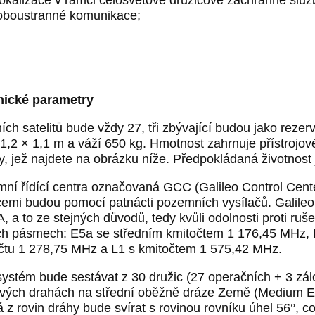
oboustranné komunikace;
nické parametry
ních satelitů bude vždy 27, tři zbývající budou jako rezer
 1,2 × 1,1 m a váží 650 kg. Hmotnost zahrnuje přístrojov
y, jež najdete na obrázku níže. Předpokládaná životnost j
ní řídící centra označovaná GCC (Galileo Control Cent
cemi budou pomocí patnácti pozemních vysílačů. Galileo
 a to ze stejných důvodů, tedy kvůli odolnosti proti ruš
ch pásmech: E5a se středním kmitočtem 1 176,45 MHz,
čtu 1 278,75 MHz a L1 s kmitočtem 1 575,42 MHz.
systém bude sestávat z 30 družic (27 operačních + 3 zálo
vých drahách na střední oběžně dráze Země (Medium E
 z rovin dráhy bude svírat s rovinou rovníku úhel 56°, 