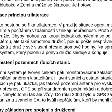
hluboko v Zemi a může se škrtnout. Je hotovo.
race principu trilaterace
o postupu se říká trilaterace. V praxi je situace oproti m
ím a počítáním vzdáleností vznikají nepřesnosti. Proto
družic. Chyby mohou vzniknout jednak odchýlením se od s
férou, ale také samotnou družicí, pokud pošle nesprávn
ždá z družic své vlastní přesné atomové hodiny. Na spr
í systém, který polohu a pohyb družic sleduje a koriguje.
stění pozemních řídicích stanic
ní systém je tvořen celkem pěti monitorovacími základna
ysílání směrem k satelitům. Hlavní stanici a ostatní sta
cích je pak ukázka, jak taková pozemní anténa pro vysí
 přesnost GPS se při standardních podmínkách a dobrém
. Nebylo tomu tak ale vždy. Do roku 2000 bylo u GPS 
nizmu zvaného SA, to kvůli nepřátelům, kteří by mohli
y základen pro spojení s družicemi