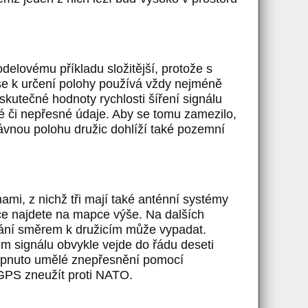
odelovému příkladu složitější, protože s
 se k určení polohy používá vždy nejméně
kutečné hodnoty rychlosti šíření signálu
é či nepřesné údaje. Aby se tomu zamezilo,
ávnou polohu družic dohlíží také pozemní
mi, z nichž tři mají také anténní systémy
nice najdete na mapce výše. Na dalších
lání směrem k družicím může vypadat.
 signálu obvykle vejde do řádu deseti
zapnuto umělé znepřesnění pomocí
 GPS zneužít proti NATO.