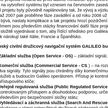
 na vytvoření systému byl vznesen na červnovém zased
í projetu byly původně naplánovány tak, že vývoj a výzk
až 2007 pak proběhne fáze zavádění a od roku 2008 už 
k bývá, nastaly komplikace a tak projektu hrozí pozdržení
émem jsou především otázky financování další fáze pro
 složitě vyjednávat o tom, aby řídící středisko pro Galile
ak nárokují také Itálie, Francie a Španělsko.
ský civilní družicový navigační systém GALILEO bu
Základní služba (Open Service - OS)
– základní signál
Komerční služba (Commercial Service - CS
) – na roz
dva signály. Tyto signály jsou chráněny díky komerčnímu
služeb a budoucím Galileo operátorem. Přístup je kontro
přístupového klíče;
Veřejně regulovaná služba (Public Regulated Service
kontrolovaným přístupem a dlouhodobou podporou, určen
především pro bezpečnostní složky státu;
Vyhledávací a záchranná služba (Search And Rescue
lokalizace v rámci celosvětové družicové záchranné 