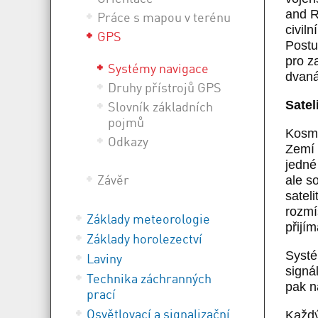
and R
Práce s mapou v terénu
civil
GPS
Postu
pro z
Systémy navigace
dvaná
Druhy přístrojů GPS
Satel
Slovník základních
pojmů
Kosmi
Odkazy
Zemí 
jedné
Závěr
ale s
satel
rozmí
Základy meteorologie
přijí
Základy horolezectví
Systé
Laviny
signá
Technika záchranných
pak n
prací
Osvětlovací a signalizační
Každý