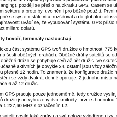
anging), později se přešlo na zkratku GPS. Časem se 
ním sektoru a proto byl uvolněn i pro běžné použití. Prvn
pně se systém stále více rozšiřoval a do globální celos
ajímavost: uvádí se, že vybudování systému GPS přišlo 
ct miliard dolarů.
ity hovoří, terminály naslouchají
ckou část systému GPS tvoří družice o hmotnosti 775 kg
na šesti oběžných drahách. Oběžné dráhy satelitů se o
 oběžné dráze se pohybuje čtyři až pět družic. Ve skute
oučasně aktivních je obvykle 24, ostatní jsou vždy zálož
itu přesně 12 hodin. To znamená, že konfigurace družic n
stění se vždy dvakrát denně opakuje. Z jednoho místa na
mače 6 až 12 družic.
m GPS pracuje pouze jednosměrně, tedy družice vysílají
lů družic jsou vyhrazeny dva kmitočty: první s hodnoto
a 1 227,60 MHz s označením L2.
 satelit posílá také zprávu o své poloze vyjádřenou tzv.