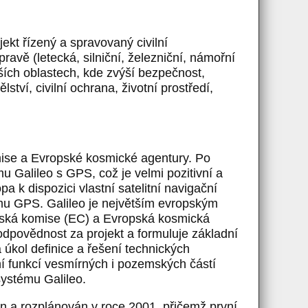
ekt řízený a spravovaný civilní
avě (letecká, silniční, železniční, námořní
alších oblastech, kde zvýší bezpečnost,
tví, civilní ochrana, životní prostředí,
mise a Evropské kosmické agentury. Po
 Galileo s GPS, což je velmi pozitivní a
a k dispozici vlastní satelitní navigační
ému GPS. Galileo je největším evropským
opská komise (EC) a Evropská kosmická
odpovědnost za projekt a formuluje základní
kol definice a řešení technických
í funkcí vesmírných i pozemských částí
systému Galileo.
řen a rozplánován v roce 2001, přičemž první