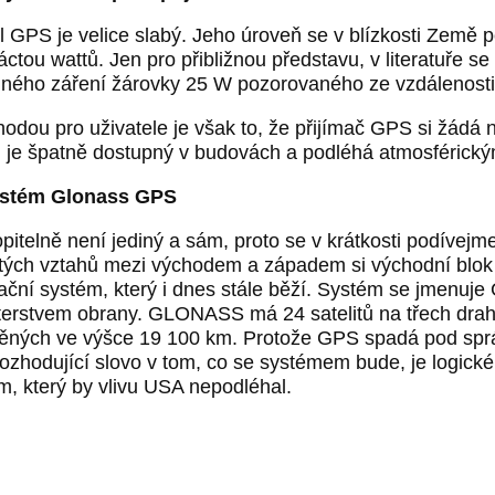
l GPS je velice slabý. Jeho úroveň se v blízkosti Země
áctou wattů. Jen pro přibližnou představu, v literatuře s
lného záření žárovky 25 W pozorovaného ze vzdálenosti 
odou pro uživatele je však to, že přijímač GPS si žádá n
l je špatně dostupný v budovách a podléhá atmosférický
ystém Glonass GPS
pitelně není jediný a sám, proto se v krátkosti podívej
tých vztahů mezi východem a západem si východní blok vy
ační systém, který i dnes stále běží. Systém se jmenu
terstvem obrany. GLONASS má 24 satelitů na třech dra
ěných ve výšce 19 100 km. Protože GPS spadá pod sprá
rozhodující slovo v tom, co se systémem bude, je logick
m, který by vlivu USA nepodléhal.