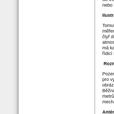
nebo 
Ilust
Tomut
měřen
čtyř 
atmos
má ka
řídic
Rozmí
Pozem
pro v
obráz
Běžná
metrů
mecha
Antén