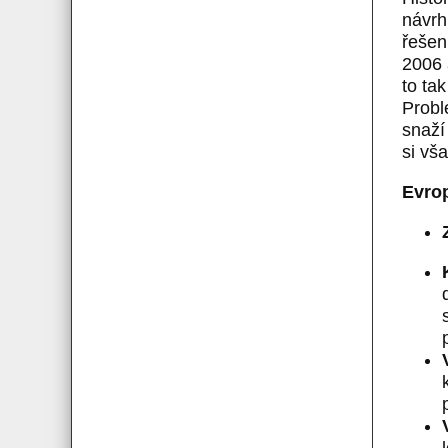
návrh
řešen
2006 
to ta
Probl
snaží
si vš
Evrop