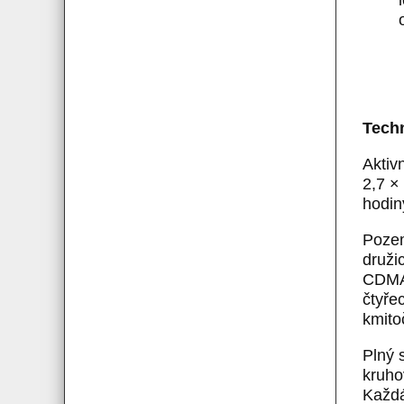
Tech
Aktiv
2,7 ×
hodin
Pozem
druži
CDMA,
čtyře
kmito
Plný 
kruho
Každá