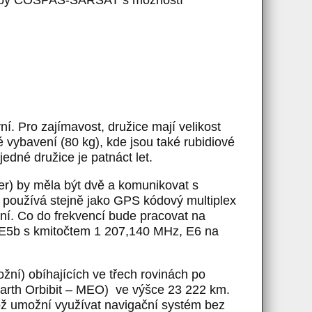
vní. Pro zajímavost, družice mají velikost
é vybavení (80 kg), kde jsou také rubidiové
edné družice je patnáct let.
er) by měla být dvě a komunikovat s
 používá stejně jako GPS kódový multiplex
ení. Co do frekvencí bude pracovat na
 E5b s kmitočtem 1 207,140 MHz, E6 na
žní) obíhajících ve třech rovinách po
arth Orbibit – MEO) ve výšce 23 222 km.
což umožní využívat navigační systém bez