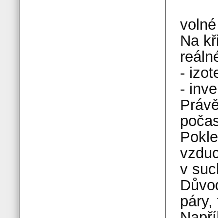
volné
Na kř
reáln
- izo
- inv
Právě
počas
Pokle
vzduc
v suc
Důvod
páry,
Napří