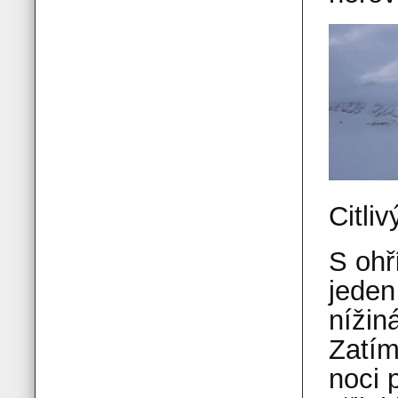
Citli
S ohř
jeden
nížin
Zatím
noci 