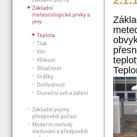
2.1.
Základní
meteorologické prvky a
Zákla
jevy
meteo
Teplota
obvyk
Tlak
přesn
Vítr
teplo
Vlhkost
Oblačnost
Teplo
Srážky
Dohlednost
Sluneční svit a záření
Základní pojmy
předpovědi počasí
Moderní metody
sledování a předpovědi