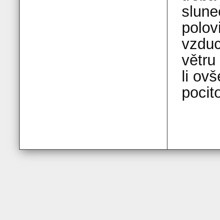
slune
polov
vzduc
větru
li ov
pocit