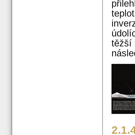
přile
teplo
inver
údolí
těžší
násle
2.1.