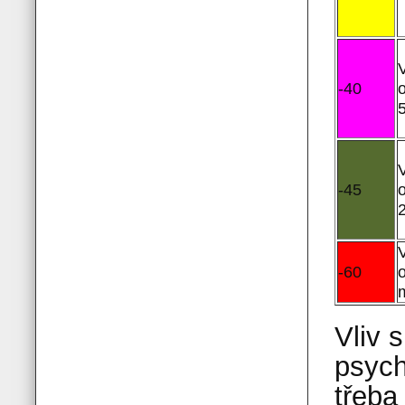
-40
-45
-60
Vliv 
psych
třeba