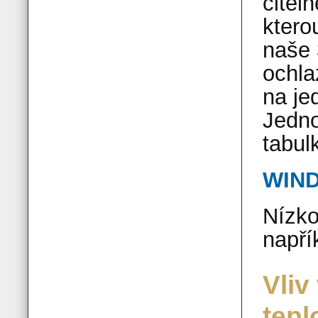
citeln
ktero
naše 
ochla
na je
Jedno
tabul
WIND
Nízko
napří
Vliv
tepl