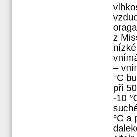
vlhko
vzduc
oraga
z Mis
nízké
vnímá
– vní
°C bu
při 5
-10 °
suché
°C a 
dalek