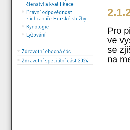
členství a kvalifikace
2.1.
Právní odpovědnost
záchranáře Horské služby
Kynologie
Pro p
Lyžování
ve vy
se zj
Zdravotní obecná čás
na me
Zdravotní speciální část 2024