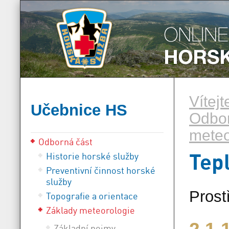
Vítej
Učebnice HS
Odbor
meteor
Odborná část
Tep
Historie horské služby
Preventivní činnost horské
služby
Prost
Topografie a orientace
Základy meteorologie
Základní pojmy