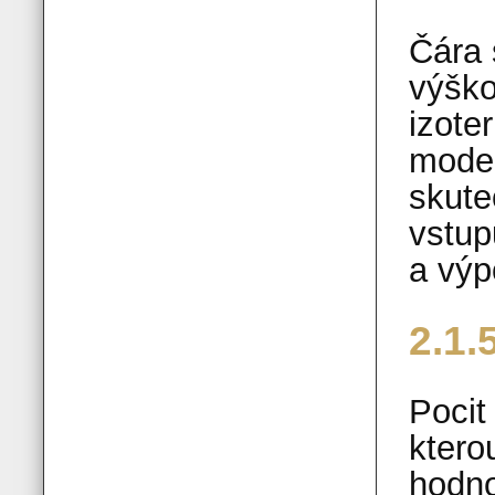
Čára 
výško
izote
model
skute
vstup
a výp
2.1.
Pocit
ktero
hodno