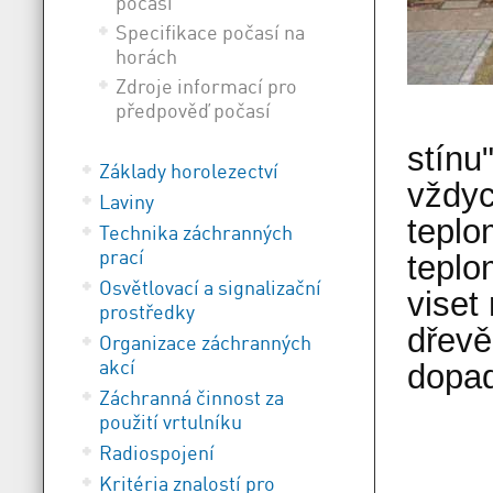
počasí
Specifikace počasí na
horách
Zdroje informací pro
předpověď počasí
stínu
Základy horolezectví
vždyc
Laviny
teplo
Technika záchranných
prací
teplo
Osvětlovací a signalizační
viset
prostředky
dřevě
Organizace záchranných
akcí
dopa
Záchranná činnost za
použití vrtulníku
Radiospojení
Kritéria znalostí pro