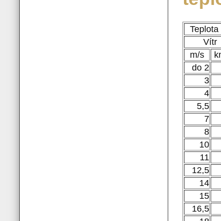
Teplota
Vítr
m/s
k
do 2
3
4
5,5
7
8
10
11
12,5
14
15
16,5