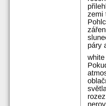
přile
zemi 
Pohlc
zářen
slune
páry 
white
Pokud
atmos
oblač
světl
rozez
nerov