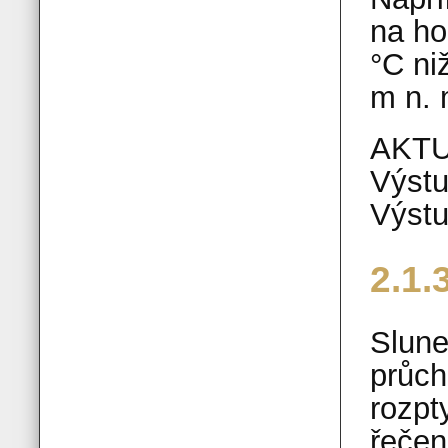
na ho
°C ni
m n. 
AKTU
Výst
Výst
2.1.
Slune
průch
rozpt
řečen