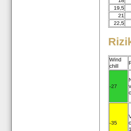
18
19,5
21
22,5
Rizi
Wind
chill
N
-27
V
-35