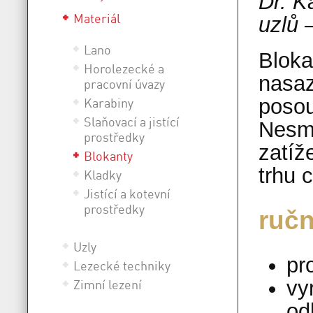
Dr. K
Materiál
uzlů 
Lano
Bloka
Horolezecké a
nasaz
pracovní úvazy
posou
Karabiny
Slaňovací a jistící
Nesmí
prostředky
zatíž
Blokanty
trhu 
Kladky
Jistící a kotevní
prostředky
ručn
Uzly
pr
Lezecké techniky
vy
Zimní lezení
od