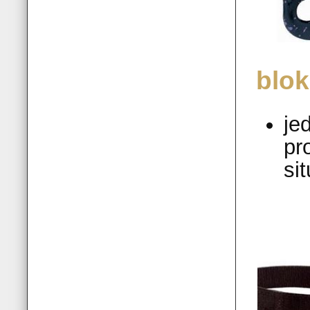
blo
je
pr
si