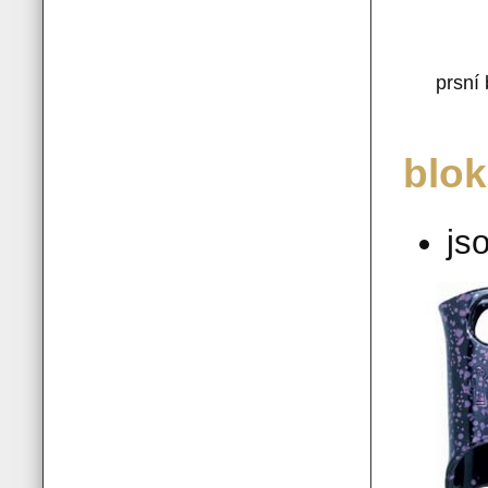
prsní
blok
js