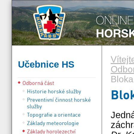
Vítej
Učebnice HS
Odbor
Bloka
Odborná část
Blo
Historie horské služby
Preventivní činnost horské
služby
Jedná
Topografie a orientace
Základy meteorologie
záchr
Základy horolezectví