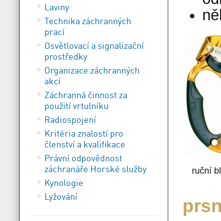
Laviny
ně
Technika záchranných
prací
Osvětlovací a signalizační
prostředky
Organizace záchranných
akcí
Záchranná činnost za
použití vrtulníku
Radiospojení
Kritéria znalostí pro
členství a kvalifikace
Právní odpovědnost
záchranáře Horské služby
ruční b
Kynologie
Lyžování
prsn