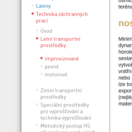
osmič
Laviny
terén
Technika záchranných
prací
no
Úvod
Letní transportní
Minim
prostředky
dynam
horol
improvizované
sesta
vytvo
pevné
vnitř
motorové
nebo 
lze t
Zimní transportní
expon
prostředky
(nejl
mater
Speciální prostředky
pro vyprošťování a
technika vyprošťování
Metodický postup HS
při evakuaci cestujících