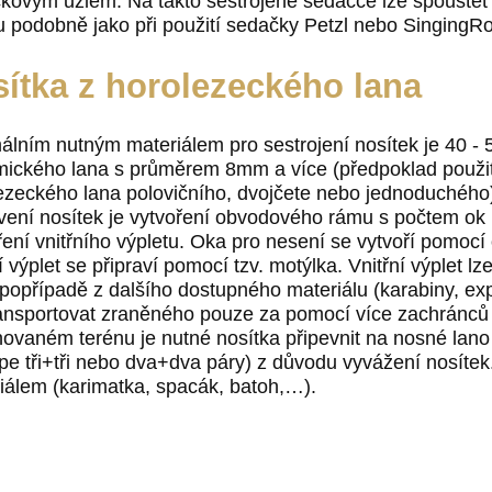
kovým uzlem. Na takto sestrojené sedačce lze spouště
u podobně jako při použití sedačky Petzl nebo SingingR
sítka z horolezeckého lana
álním nutným materiálem pro sestrojení nosítek je 40 -
ického lana s průměrem 8mm a více (předpoklad použit
ezeckého lana polovičního, dvojčete nebo jednoduchéh
vení nosítek je vytvoření obvodového rámu s počtem ok 
ření vnitřního výpletu. Oka pro nesení se vytvoří pomoc
ní výplet se připraví pomocí tzv. motýlka. Vnitřní výplet l
popřípadě z dalšího dostupného materiálu (karabiny, e
ransportovat zraněného pouze za pomocí více zachránců (
ovaném terénu je nutné nosítka připevnit na nosné lan
épe tři+tři nebo dva+dva páry) z důvodu vyvážení nosíte
iálem (karimatka, spacák, batoh,…).