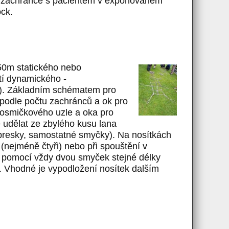
t zachránce s pacientem v exponovaném
ock.
 50m statického nebo
í dynamického -
o). Základním schématem pro
podle počtu zachránců a ok pro
í osmičkového uzle a oka pro
ze udělat ze zbylého kusu lana
xpresky, samostatné smyčky). Na nosítkách
nejméně čtyři) nebo při spouštění v
o pomocí vždy dvou smyček stejné délky
k. Vhodné je vypodložení nosítek dalším