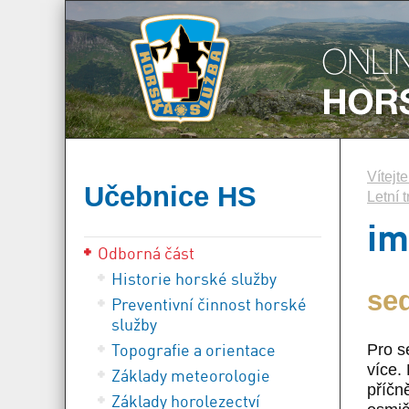
Vítejt
Učebnice HS
Letní t
im
Odborná část
Historie horské služby
se
Preventivní činnost horské
služby
Topografie a orientace
Pro s
více.
Základy meteorologie
příčn
Základy horolezectví