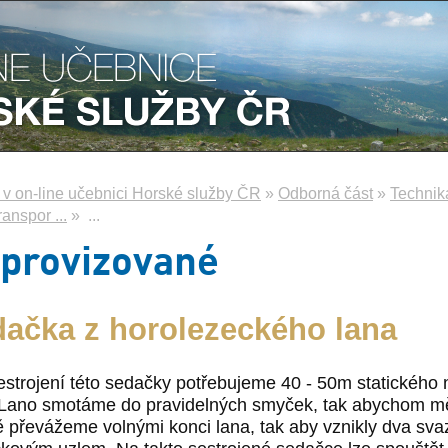
e v on-line učebnici Horské služby ČR
»
Odborná část
»
Technik
ranspor ...
»
...
provizované
dačka z horolezeckého lana
estrojení této sedačky potřebujeme 40 - 50m statické
 Lano smotáme do pravidelných smyček, tak abychom mě
ě převážeme volnými konci lana, tak aby vznikly dva sv