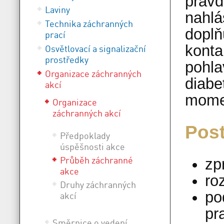
pravd
Laviny
nahlá
Technika záchranných
doplň
prací
konta
Osvětlovací a signalizační
prostředky
pohla
Organizace záchranných
diabe
akcí
momen
Organizace
záchranných akcí
Post
Předpoklady
úspěšnosti akce
Průběh záchranné
zp
akce
ro
Druhy záchranných
po
akcí
pr
Směrnice o vedení