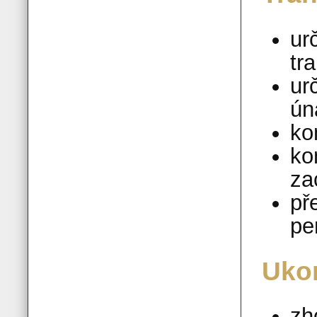
ur
tr
ur
ún
ko
ko
za
př
pe
Uko
zh