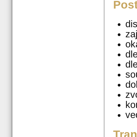
Post
di
za
ok
dl
dl
so
do
zv
ko
ve
Tran