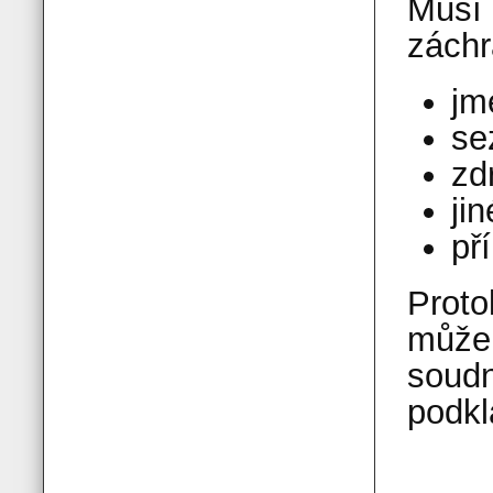
Musí 
záchr
jm
se
zd
ji
př
Proto
může 
soudn
podkl