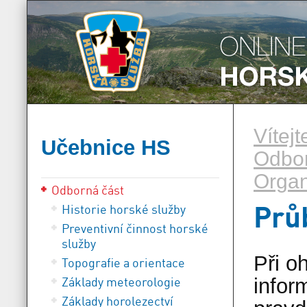
Vítej
Učebnice HS
Odbor
Organ
Odborná část
Prů
Historie horské služby
Preventivní činnost horské
služby
Při o
Topografie a orientace
Základy meteorologie
infor
Základy horolezectví