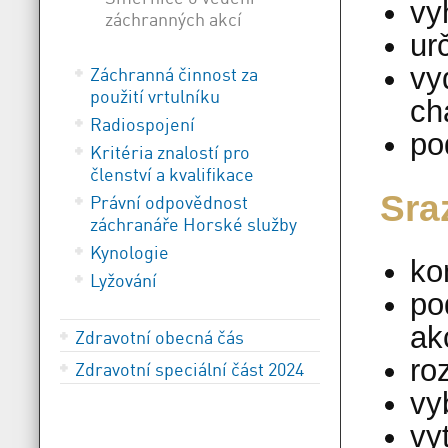
vy
záchranných akcí
ur
vy
Záchranná činnost za
použití vrtulníku
ch
Radiospojení
po
Kritéria znalostí pro
členství a kvalifikace
Sra
Právní odpovědnost
záchranáře Horské služby
Kynologie
ko
Lyžování
po
ak
Zdravotní obecná čás
ro
Zdravotní speciální část 2024
vy
vy