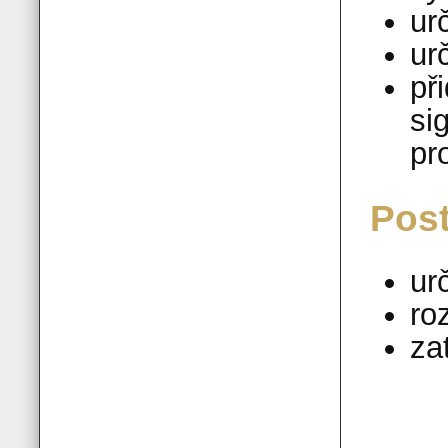
ur
ur
př
si
Post
ur
ro
za