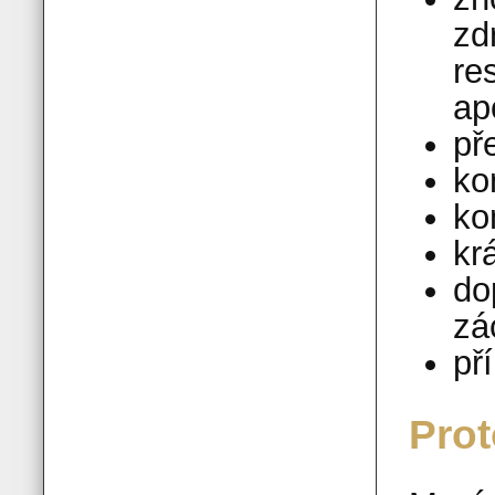
zd
re
ap
př
ko
ko
kr
do
zá
př
Prot