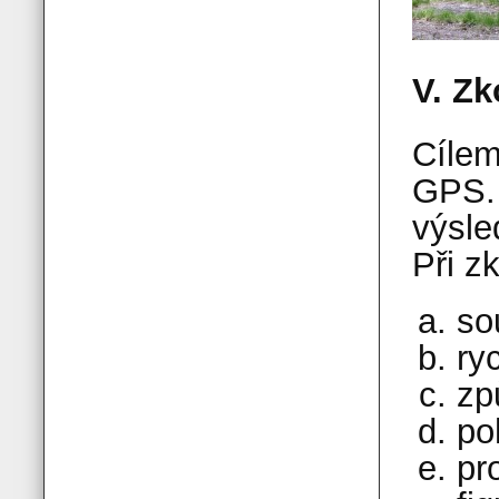
V. Zk
Cílem
GPS. 
výsle
Při z
so
ry
zp
po
pr