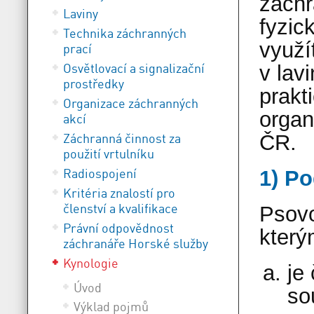
záchr
Laviny
fyzic
Technika záchranných
využí
prací
Osvětlovací a signalizační
v lav
prostředky
prakt
Organizace záchranných
organ
akcí
Záchranná činnost za
ČR.
použití vrtulníku
Radiospojení
1) P
Kritéria znalostí pro
členství a kvalifikace
Psovo
Právní odpovědnost
který
záchranáře Horské služby
Kynologie
je
Úvod
so
Výklad pojmů