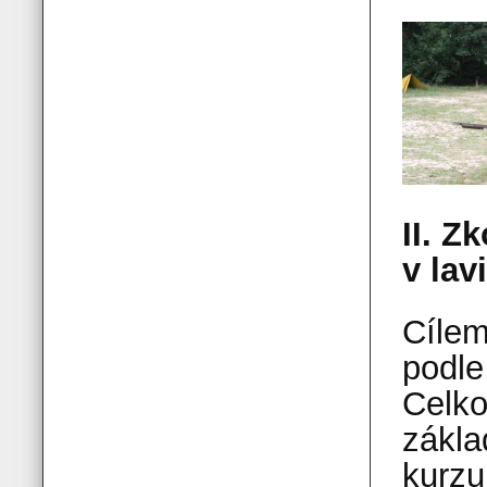
II. Z
v lav
Cílem
podle
Celko
zákla
kurzu