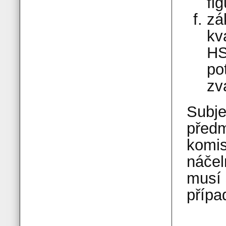
fi
zá
kv
HS
po
zv
Subje
předm
komis
náčel
musí
přípa