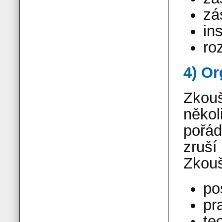
zá
in
ro
4) O
Zkouš
někol
pořád
zruší
Zkouš
po
pr
te