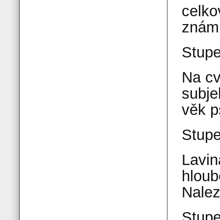
celko
znám
Stup
Na cv
subje
věk p
Stup
Lavin
hloub
Nalez
Stup