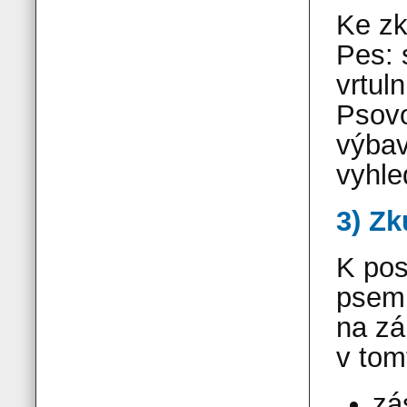
Ke zk
Pes: 
vrtul
Psovo
výbav
vyhle
3) Z
K pos
psem 
na zá
v tom
zá