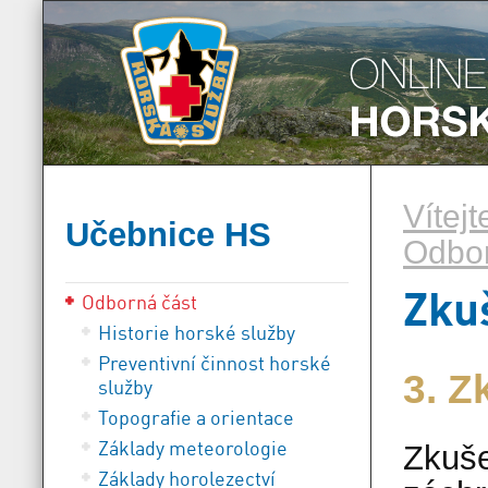
Vítej
Učebnice HS
Odbor
Zku
Odborná část
Historie horské služby
Preventivní činnost horské
3. Z
služby
Topografie a orientace
Základy meteorologie
Zkuše
Základy horolezectví