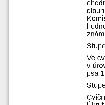
ohodn
dlouh
Komis
hodno
znám
Stup
Ve cv
v úro
psa 1
Stup
Cvičn
Úkryt