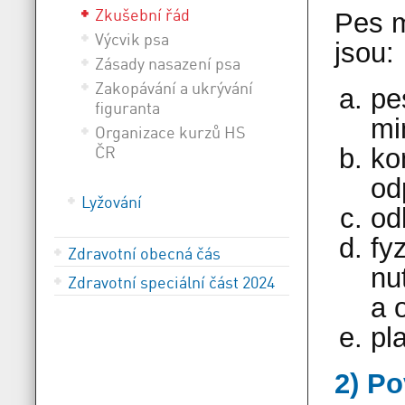
Zkušební řád
Pes m
Výcvik psa
jsou:
Zásady nasazení psa
Zakopávání a ukrývání
pe
figuranta
mi
Organizace kurzů HS
ČR
ko
od
Lyžování
od
fy
Zdravotní obecná čás
nu
Zdravotní speciální část 2024
a 
pl
2) Po