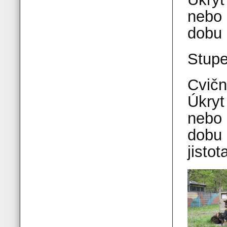
nebo 
dobu 
Stup
Cvičn
Úkryt
nebo 
dobu 
jistot