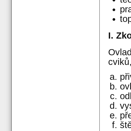
pr
to
I. Zk
Ovlad
cviků
př
ov
od
vy
př
št