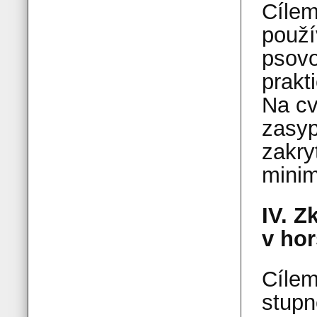
Cílem
použí
psovo
prakt
Na cv
zasyp
zakry
minim
IV. Z
v ho
Cílem
stupn