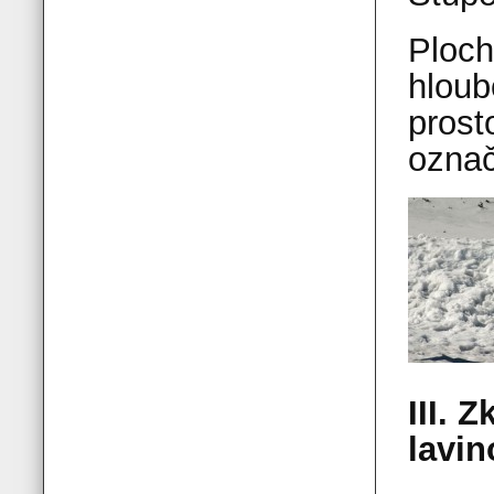
Ploch
hloub
prost
označ
III. 
lavi