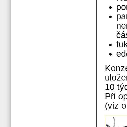
po
pa
ne
čá
tu
ed
Konze
ulože
10 tý
Při o
(viz o