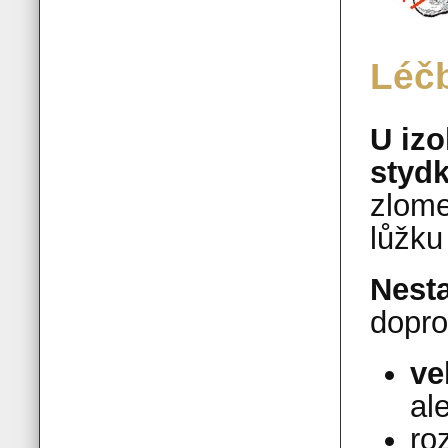
Léč
U izo
stydk
zlome
lůžku 
Nest
dopro
ve
al
ro