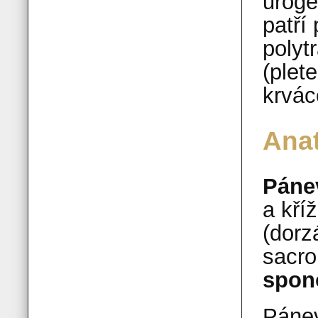
uroge
patří
polyt
(plet
krvác
Ana
Páne
a kří
(dorz
sacro
spon
Pánev