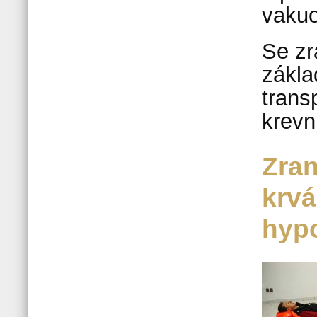
vakuo
Se zr
zákla
trans
krevn
Zran
krvá
hyp