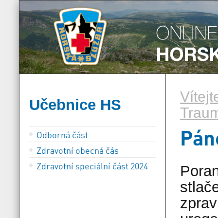
Vítej
Učebnice HS
Traum
Pán
Odborná část
Zdravotní obecná čás
Zdravotní speciální část 2024
Poran
stlač
zprav