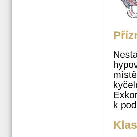
Příz
Nesta
hypov
místě
kyčel
Exkor
k pod
Klas