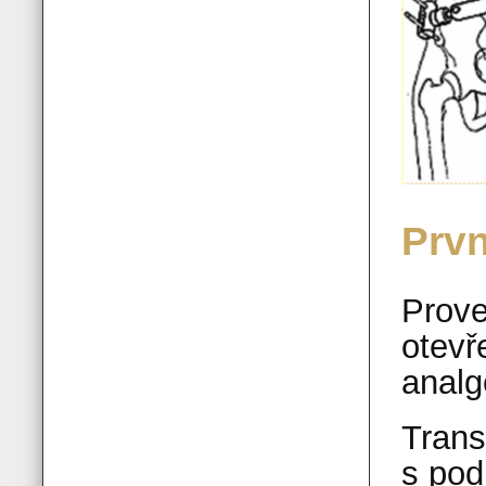
Prv
Prove
otevř
analg
Trans
s pod