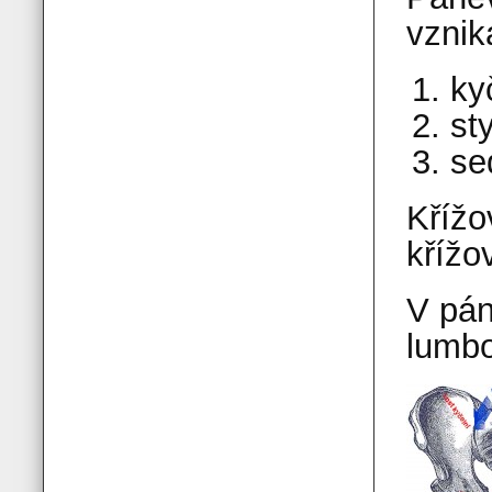
vznik
ky
st
se
Křížo
křížo
V pán
lumbo