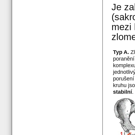
Je za
(sakr
mezi 
zlome
Typ A.
Zl
poranění 
komplexu
jednotliv
porušení
kruhu js
stabilní
.