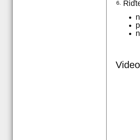
Řiďt
6.
n
p
n
Video