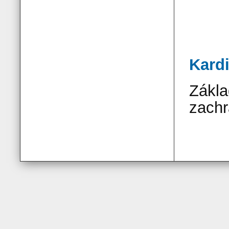
Kard
Zákla
zach