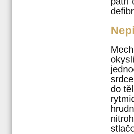
patří
defib
Nep
Mecha
okysl
jedno
srdce
do tě
rytmi
hrudn
nitro
stlač