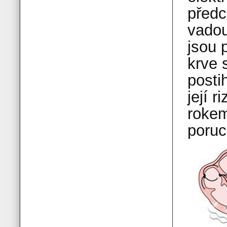
předc
vadou
jsou 
krve 
posti
její 
rokem
poruc