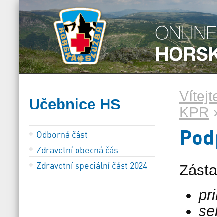
Vítej
Učebnice HS
KPR
Pod
Odborná část
Zdravotní obecná čás
Zdravotní speciální část 2024
Zásta
pr
se