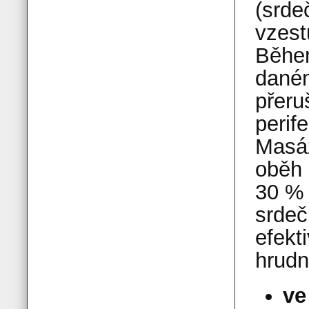
(srde
vzest
Během
daném
přeruš
perife
Masáž
oběh 
30 % 
srdeč
efekt
hrudn
ve