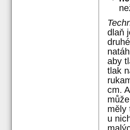
ne
Techn
dlaň 
druhé
natáh
aby t
tlak 
rukam
cm. A
může 
měly 
u nic
malýc