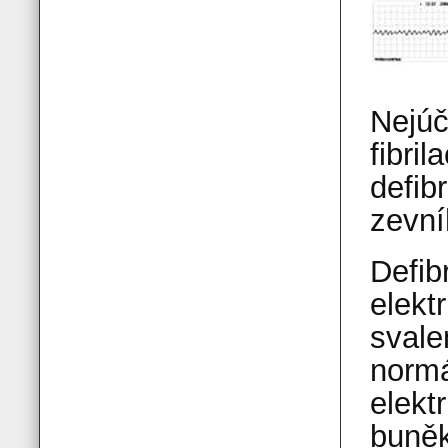
Nejúč
fibri
defib
zevní
Defib
elekt
svale
normá
elekt
buněk 