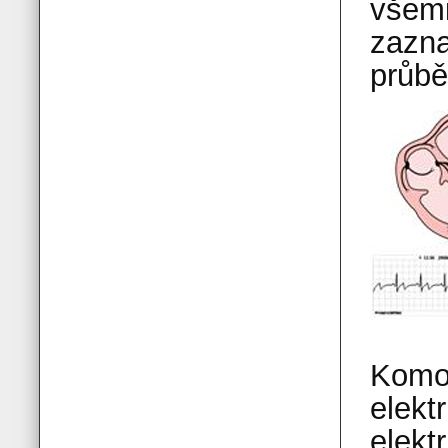
všemi
zazna
průbě
Komor
elekt
elekt