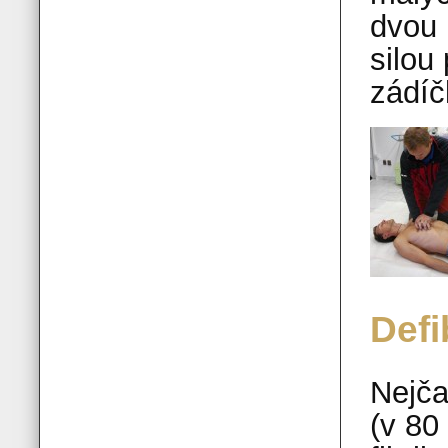
dvou 
silou
zádíč
Defi
Nejča
(v 80