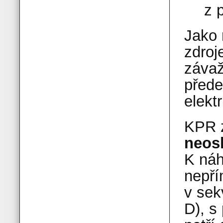
z 
Jako 
zdroj
závaž
přede
elekt
KPR z
neosl
K náh
nepří
v sek
D), s