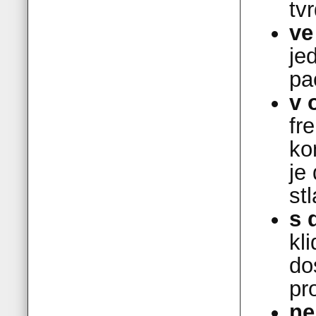
tv
ve
je
pa
v 
fr
ko
je
st
s 
kl
do
pr
ne