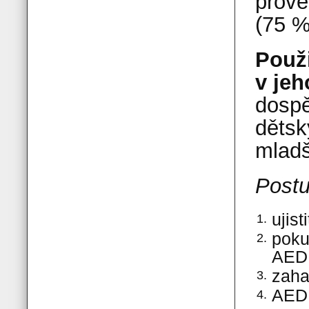
prove
(75 %
Použi
v jeh
dospě
dětsk
mladš
Postu
ujist
1.
poku
2.
AED,
zaha
3.
AED 
4.