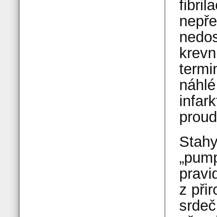
fibri
nepře
nedos
krevn
termi
náhlé
infar
proud
Stahy
„pump
pravi
z při
srdeč