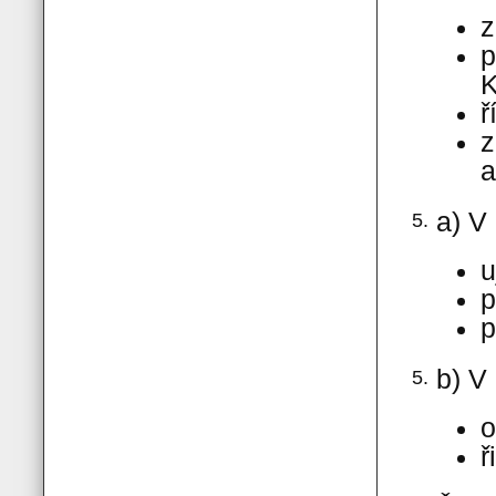
z
p
ř
z
a
a) V
5.
u
p
p
b) V
5.
o
ř