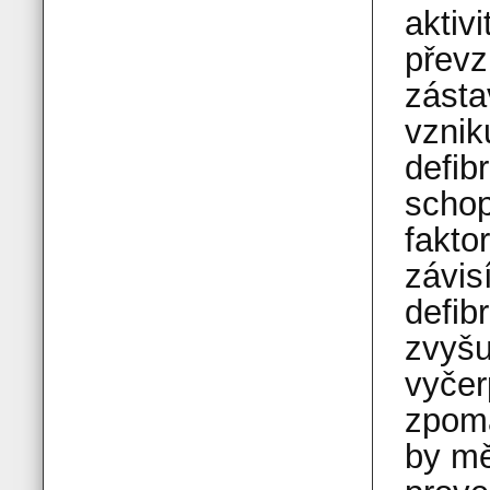
aktiv
převz
zásta
vznik
defib
schop
fakto
závis
defib
zvyšu
vyčer
zpoma
by mě