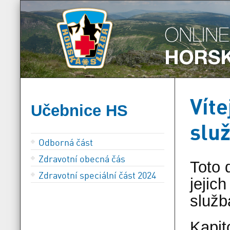
Víte
Učebnice HS
slu
Odborná část
Zdravotní obecná čás
Toto 
Zdravotní speciální část 2024
jejic
služb
Kapit