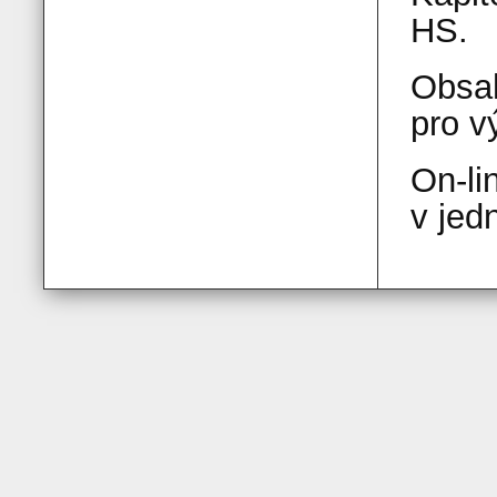
HS.
Obsah
pro v
On-li
v jed